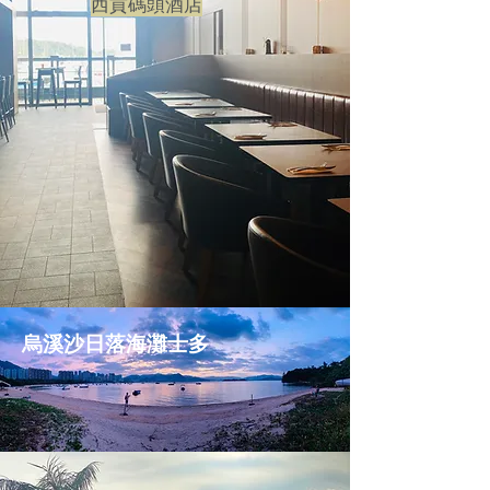
西貢碼頭酒店
烏溪沙日落海灘士多