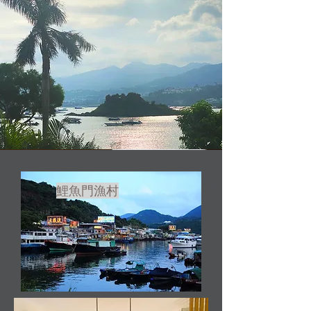
lei yu mun fishing v
鯉魚門漁村
lei yu mun fishing village
标题 1